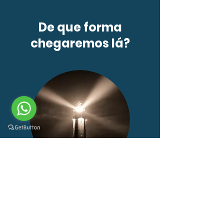
De que forma
chegaremos lá?
Planejamento bem feito é meio caminho
andado