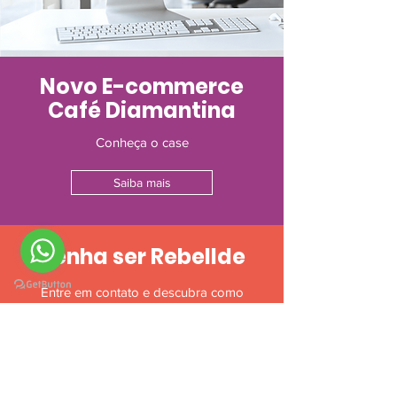
Novo E-commerce
Café Diamantina
Conheça o case
Saiba mais
Venha ser Rebellde
Entre em contato e descubra como
podemos usar o E-commerce e o
Marketing digital para ajudar você e sua
empresa a crescerem.